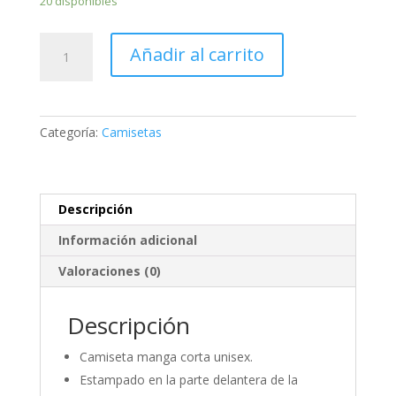
20 disponibles
Camiseta
Añadir al carrito
Unisex
Centro
de
Medellín
Categoría:
Camisetas
cantidad
Descripción
Información adicional
Valoraciones (0)
Descripción
Camiseta manga corta unisex.
Estampado en la parte delantera de la